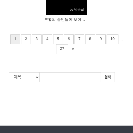
by 방송실
부활의 증인들이 보여준 삶의 모습들
...
1
2
3
4
5
6
7
8
9
10
27
검색