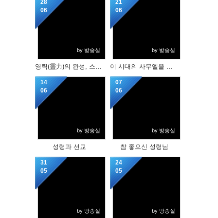
28
21
06
06
by 방송실
by 방송실
영력(靈力)의 완성, 스케일이 크신 하나님의 사랑을 품으라!
이 시대의 사무엘을 기다리며
14
07
06
06
by 방송실
by 방송실
성령과 선교
참 좋으신 성령님
31
24
05
05
by 방송실
by 방송실