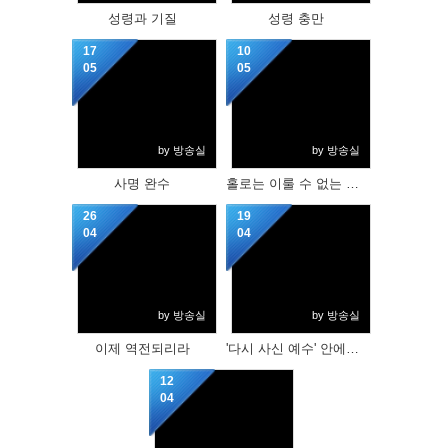
성령과 기질
성령 충만
17
10
05
05
by 방송실
by 방송실
사명 완수
홀로는 이룰 수 없는 축복, 우리는 가족입니다.
26
19
04
04
by 방송실
by 방송실
이제 역전되리라
'다시 사신 예수' 안에서 변화하라!
12
04