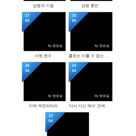
성령과 기질
성령 충만
17
10
05
05
by 방송실
by 방송실
사명 완수
홀로는 이룰 수 없는 축복, 우리는 가족입니다.
26
19
04
04
by 방송실
by 방송실
이제 역전되리라
'다시 사신 예수' 안에서 변화하라!
12
04