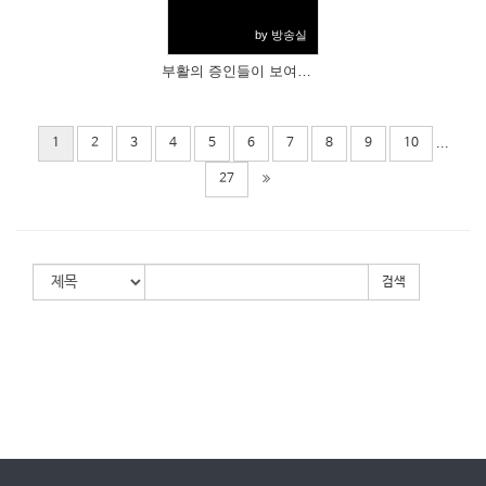
by 방송실
부활의 증인들이 보여준 삶의 모습들
...
1
2
3
4
5
6
7
8
9
10
27
검색