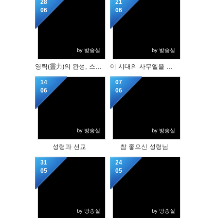
28
21
06
06
by 방송실
by 방송실
영력(靈力)의 완성, 스케일이 크신 하나님의 사랑을 품으라!
이 시대의 사무엘을 기다리며
14
07
06
06
by 방송실
by 방송실
성령과 선교
참 좋으신 성령님
31
24
05
05
by 방송실
by 방송실