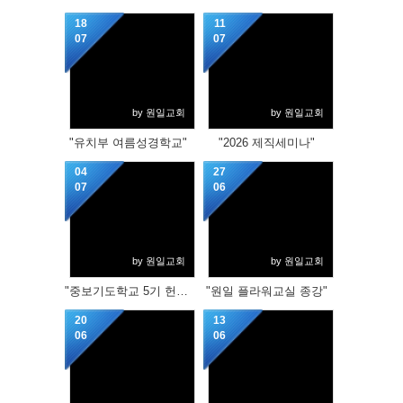
18
11
07
07
by 원일교회
by 원일교회
"유치부 여름성경학교"
"2026 제직세미나"
04
27
07
06
by 원일교회
by 원일교회
"중보기도학교 5기 헌신서약식"
"원일 플라워교실 종강"
20
13
06
06