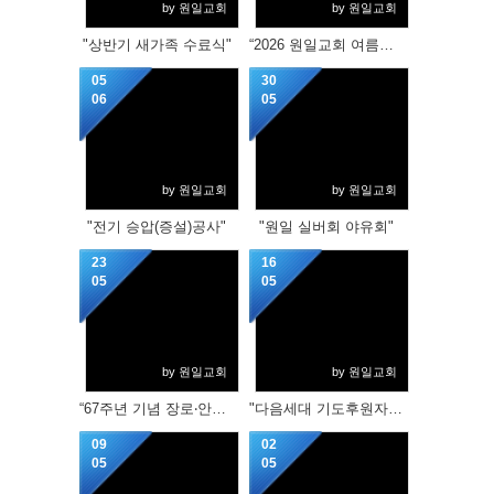
by 원일교회
by 원일교회
"상반기 새가족 수료식"
“2026 원일교회 여름성경학교 및 수련회”
05
30
06
05
by 원일교회
by 원일교회
"전기 승압(증설)공사"
"원일 실버회 야유회"
23
16
05
05
by 원일교회
by 원일교회
“67주년 기념 장로‧안수집사‧권사 임직예식”
"다음세대 기도후원자 매칭식"
09
02
05
05