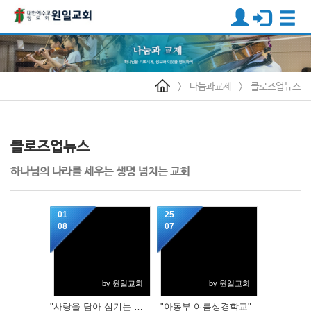
>
나눔과교제
>
클로즈업뉴스
클로즈업뉴스
하나님의 나라를 세우는 생명 넘치는 교회
01
25
08
07
by 원일교회
by 원일교회
"사랑을 담아 섬기는 봉사부"
"아동부 여름성경학교"