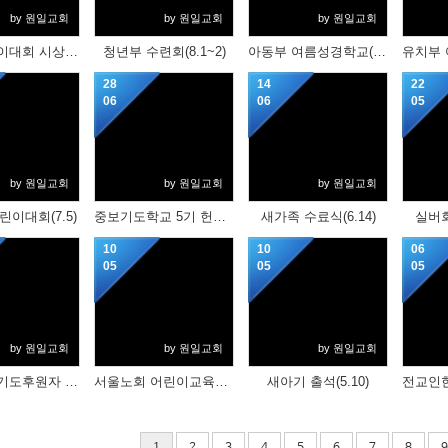
by 원일교회
by 원일교회
by 원일교회
전국 어린이대회 시상(8.9)
청년부 수련회(8.1~2)
아동부 여름성경학교(7.18, 19)
28
14
22
06
06
05
by 원일교회
by 원일교회
by 원일교회
린이대회(7.5)
중보기도학교 5기 헌신서약식(6.28)
새가족 수료식(6.14)
실버회
10
10
06
05
05
05
by 원일교회
by 원일교회
by 원일교회
다음세대 기도후원자 매칭식(5.10)
서울노회 어린이교육대회 시상(5.10)
새아기 출석(5.10)
1
2
3
4
5
6
7
8
9