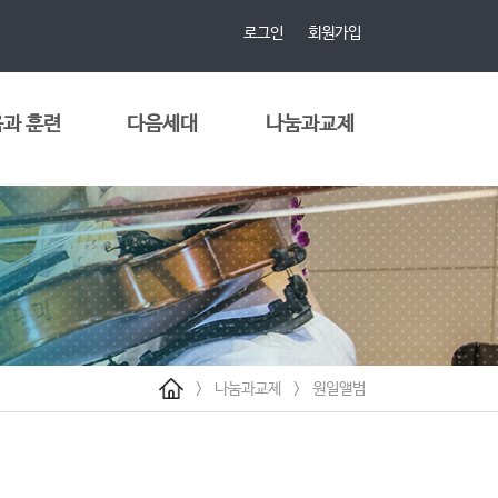
로그인
회원가입
과 훈련
다음세대
나눔과교제
>
나눔과교제
>
원일앨범