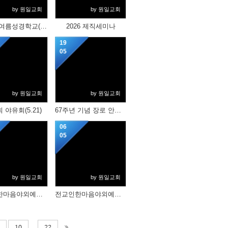
by 원일교회
by 원일교회
유치부 여름성경학교(7.12, 19)
2026 제직세미나
19
05
by 원일교회
by 원일교회
 야유회(5.21)
67주년 기념 장로 안수집사 권사 임직예식(5.17)
06
05
by 원일교회
by 원일교회
전교인한마음야외예배(5.3)(2)
전교인한마음야외예배(5.3)(1)
...
10
22