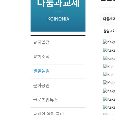
다음세대
원일교
교회일정
교회소식
원일앨범
문화공연
클로즈업뉴스
교제와 알림 글터