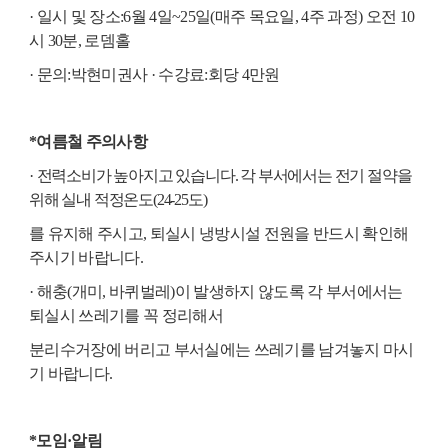
·
일시 및 장소
:
6
월
4
일
~
25
일
(
매주 목요일
, 4
주 과정
)
오전
10
시
30
분
,
로뎀홀
·
문의
:
박현미권사
·
수강료
:
회당
4
만원
*
여름철 주의사항
·
전력소비가 높아지고 있습니다
.
각 부서에서는 전기 절약을
위해 실내 적정온도
(24-25
도
)
를 유지해 주시고
,
퇴실시 냉방시설 전원을 반드시 확인해
주시기 바랍니다
.
·
해충
(
개미
,
바퀴벌레
)
이 발생하지 않도록 각 부서에서는
퇴실시 쓰레기를 꼭 정리해서
분리수거장에 버리고 부서실에는 쓰레기를 남겨놓지 마시
기 바랍니다
.
*
모임
·
알림