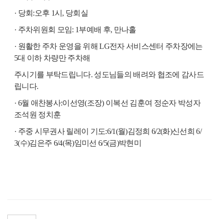
·
당회
:
오후
1
시
,
당회실
·
주차위원회 모임
: 1
부예배 후
,
만나홀
·
원활한 주차 운영을 위해
LG
전자 서비스센터 주차장에는
5
대 이하 차량만 주차해
주시기를 부탁드립니다
.
성도님들의 배려와 협조에 감사드
립니다
.
· 6
월 애찬봉사
:
이선영
(
조장
)
이복선 김훈여 정순자 박성자
조석원 정치훈
·
주중 시무권사 릴레이 기도
:
6/1
(
월
)
김정희
6/2
(
화
)
신선희
6/
3
(
수
)
김은주
6/4(
목
)
임미선
6/5
(
금
)
박현미