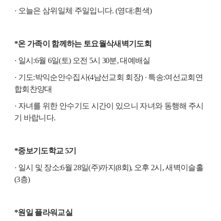
·
오늘은 삼위일체 주일입니다
. (
영대
:
흰색
)
*
온 가족이 함께하는 토요월삭새벽기도회
·
일시
:
6
월
6
일
(
토
)
오전
5
시
30
분
,
대예배실
·
기도
:
박익순안수집사
(4
남선교회 회장
) ·
특송
:
여선교회연
합회찬양대
·
자녀를 위한 안수기도 시간이 있으니 자녀와 동행해 주시
기 바랍니다
.
*
중보기도학교
5
기
·
일시 및 장소
:
6
월
28
일
(
주
)
까지
(8
회
),
오후
2
시
,
새벽이슬홀
(3
층
)
*
원일 플라워교실