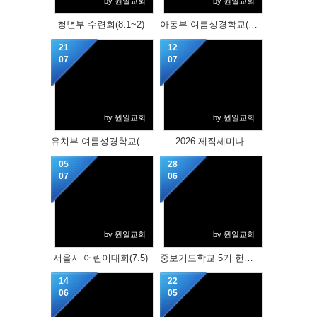
by 원일교회
by 원일교회
청년부 수련회(8.1~2)
아동부 여름성경학교(7.18, 19)
21
12
07
07
by 원일교회
by 원일교회
유치부 여름성경학교(7.12, 19)
2026 제직세미나
05
28
07
06
by 원일교회
by 원일교회
서울시 어린이대회(7.5)
중보기도학교 5기 헌신서약식(6.28)
14
22
06
05