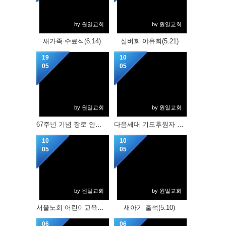
by 원일교회
by 원일교회
새가족 수료식(6.14)
실버회 야유회(5.21)
19
10
05
05
by 원일교회
by 원일교회
67주년 기념 장로 안수집사 권사 임직예식(5.17)
다음세대 기도후원자 매칭식(5.10)
10
10
05
05
by 원일교회
by 원일교회
서울노회 어린이교육대회 시상(5.10)
새아기 출석(5.10)
06
06