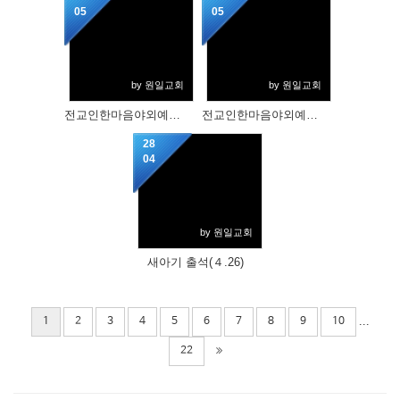
05
05
by 원일교회
by 원일교회
전교인한마음야외예배(5.3)(2)
전교인한마음야외예배(5.3)(1)
28
04
by 원일교회
새아기 출석(４.26)
...
1
2
3
4
5
6
7
8
9
10
22